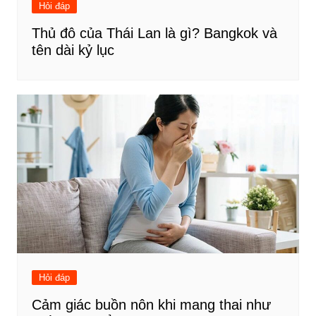
Hỏi đáp
Thủ đô của Thái Lan là gì? Bangkok và
tên dài kỷ lục
Hỏi đáp
Cảm giác buồn nôn khi mang thai như