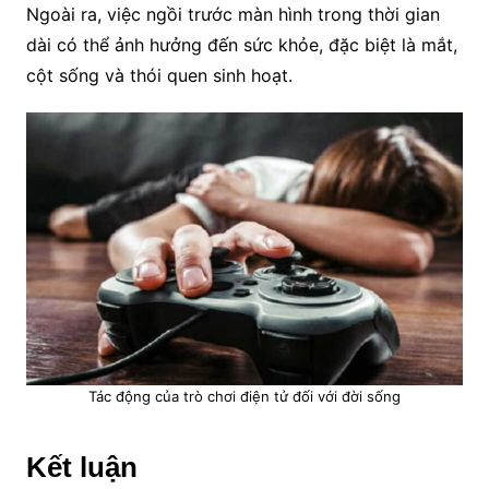
Ngoài ra, việc ngồi trước màn hình trong thời gian
dài có thể ảnh hưởng đến sức khỏe, đặc biệt là mắt,
cột sống và thói quen sinh hoạt.
Tác động của trò chơi điện tử đối với đời sống
Kết luận