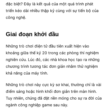
đặc biệt? Đây là kết quả của một quá trình phát
triển kéo dài nhiều thập kỷ cùng với sự tiến bộ của
công nghệ.
Giai đoạn khởi đầu
Những trò chơi điện tử đầu tiên xuất hiện vào
khoảng giữa thế kỷ 20 trong các phòng thí nghiệm
nghiên cứu. Lúc đó, các nhà khoa học tạo ra những
chương trình tương tác đơn giản nhằm thử nghiệm
khả năng của máy tính.
Những trò chơi này cực kỳ sơ khai, thường chỉ là vài
điểm sáng hoặc hình khối đơn giản trên màn hình.
Tuy nhiên, chúng đã đặt nền móng cho sự ra đời của
ngành công nghiệp game sau này.