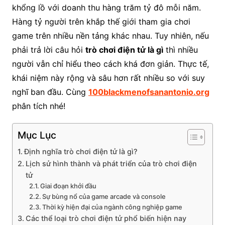
khổng lồ với doanh thu hàng trăm tỷ đô mỗi năm.
Hàng tỷ người trên khắp thế giới tham gia chơi
game trên nhiều nền tảng khác nhau. Tuy nhiên, nếu
phải trả lời câu hỏi
trò chơi điện tử là gì
thì nhiều
người vẫn chỉ hiểu theo cách khá đơn giản. Thực tế,
khái niệm này rộng và sâu hơn rất nhiều so với suy
nghĩ ban đầu. Cùng
100blackmenofsanantonio.org
phân tích nhé!
Mục Lục
Định nghĩa trò chơi điện tử là gì?
Lịch sử hình thành và phát triển của trò chơi điện
tử
Giai đoạn khởi đầu
Sự bùng nổ của game arcade và console
Thời kỳ hiện đại của ngành công nghiệp game
Các thể loại trò chơi điện tử phổ biến hiện nay