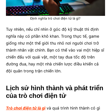
Định nghĩa trò chơi điện tử là gì?
Tuy nhiên, nếu chỉ nhìn ở góc độ kỹ thuật thì định
nghĩa này có phần khô khan. Trong thực tế, game
giống như một thế giới thu nhỏ nơi người chơi trở
thành nhân vật chính. Bạn có thể vào vai một hiệp sĩ
chiến đấu với quái vật, một tay đua tốc độ trên
đường đua, hay một nhà chiến lược điều khiển cả
đội quân trong trận chiến lớn.
Lịch sử hình thành và phát triển
của trò chơi điện tử
Trò chơi điện tử là gì
và quá trình hình thành có gì