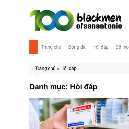
Chuyển
đến
phần
nội
dung
Trang chủ
Bóng đá
Hỏi đáp
Sổ m
Trang chủ
»
Hỏi đáp
Danh mục:
Hỏi đáp