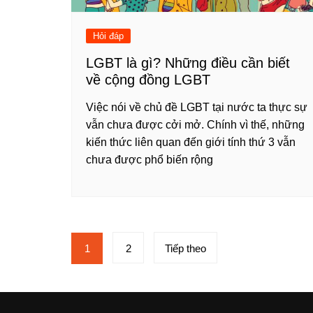
Hỏi đáp
LGBT là gì? Những điều cần biết
về cộng đồng LGBT
Việc nói về chủ đề LGBT tại nước ta thực sự
vẫn chưa được cởi mở. Chính vì thế, những
kiến thức liên quan đến giới tính thứ 3 vẫn
chưa được phổ biến rộng
Phân
1
2
Tiếp theo
trang
bài