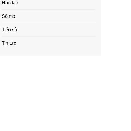
Hỏi đáp
Sổ mơ
Tiểu sử
Tin tức