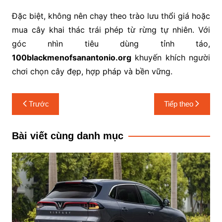
Đặc biệt, không nên chạy theo trào lưu thổi giá hoặc
mua cây khai thác trái phép từ rừng tự nhiên. Với
góc nhìn tiêu dùng tỉnh táo,
100blackmenofsanantonio.org
khuyến khích người
chơi chọn cây đẹp, hợp pháp và bền vững.
Điều
Trước
Tiếp theo
hướng
bài
Bài viết cùng danh mục
viết