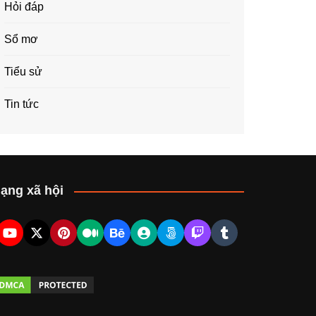
Hỏi đáp
Sổ mơ
Tiểu sử
Tin tức
ạng xã hội