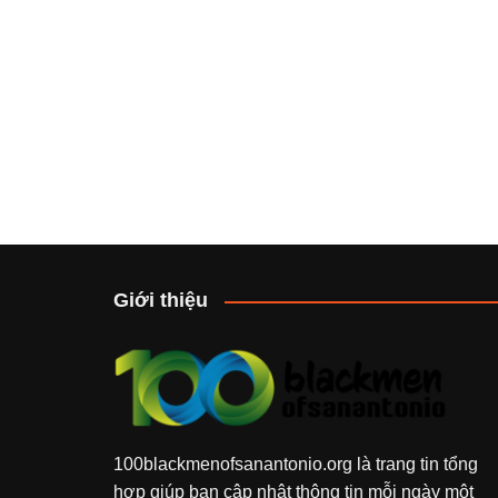
Giới thiệu
100blackmenofsanantonio.org
là trang tin tổng
hợp giúp bạn cập nhật thông tin mỗi ngày một