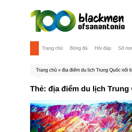
Chuyển
đến
phần
nội
dung
Trang chủ
Bóng đá
Hỏi đáp
Sổ m
Trang chủ
»
địa điểm du lịch Trung Quốc nổi t
Thẻ:
địa điểm du lịch Trung